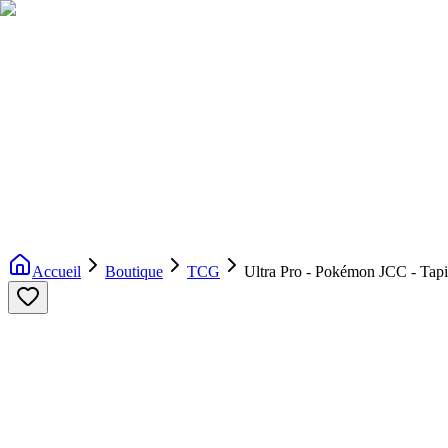
Livraison gratuite dès 200€ d'achat
Voir la boutique
→
Accueil
Nouveautés
Boutique
Licences
À propos
Contact
Evenement
FR
Accueil
Boutique
TCG
Ultra Pro - Pokémon JCC - Tap