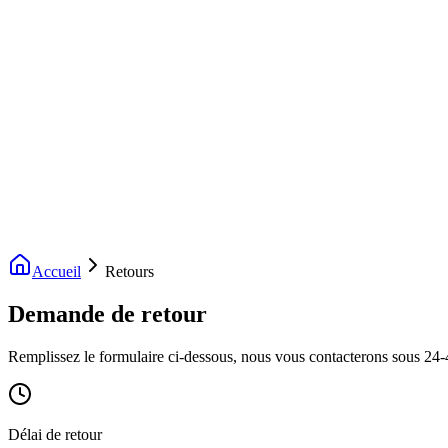
Livraison gratuite dès 200€ d'achat
Voir la boutique
→
Accueil
Nouveautés
Boutique
Licences
À propos
Contact
Evenement
FR
Accueil
Retours
Demande de retour
Remplissez le formulaire ci-dessous, nous vous contacterons sous 24-
Délai de retour