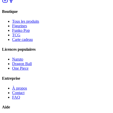
Boutique
Tous les produits
Figurines
Funko Pop
TCG
Carte cadeau
Licences populaires
Naruto
Dragon Ball
One Piece
Entreprise
À propos
Contact
FAQ
Aide