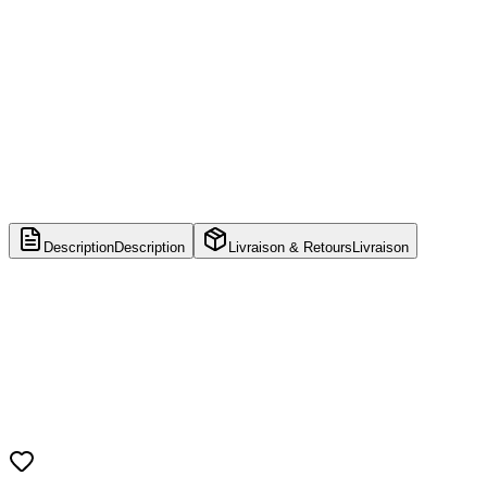
Description
Description
Livraison & Retours
Livraison
Nom du produit
Figurine Izuku Midoriya - The Amazing Hero-Plus
Série
My Hero Academia
Fabricant
Banpresto / Bandai Spirits
Hauteur
8 cm
Matériaux
PVC/ABS