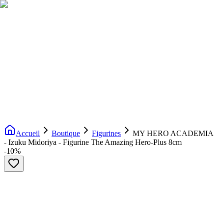
Livraison gratuite dès 200€ d'achat
Voir la boutique
→
Accueil
Nouveautés
Boutique
Licences
À propos
Contact
Evenement
FR
Accueil
Boutique
Figurines
MY HERO ACADEMIA
- Izuku Midoriya - Figurine The Amazing Hero-Plus 8cm
-
10
%