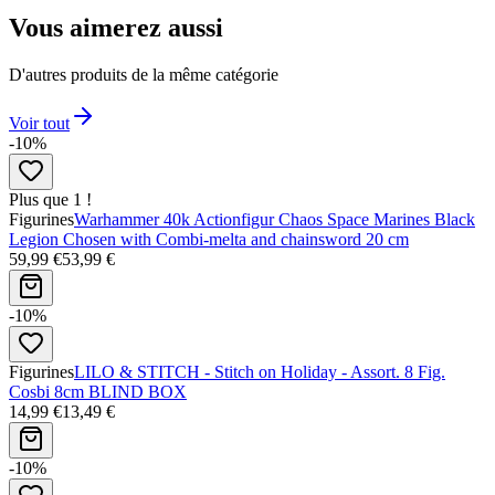
Vous aimerez aussi
D'autres produits de la même catégorie
Voir tout
-10%
Plus que 1 !
Figurines
Warhammer 40k Actionfigur Chaos Space Marines Black
Legion Chosen with Combi-melta and chainsword 20 cm
59,99 €
53,99 €
-10%
Figurines
LILO & STITCH - Stitch on Holiday - Assort. 8 Fig.
Cosbi 8cm BLIND BOX
14,99 €
13,49 €
-10%