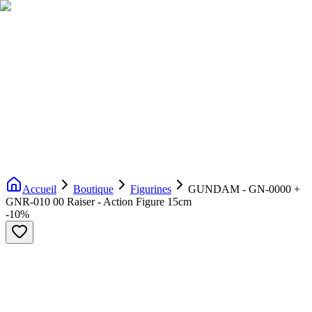
Livraison gratuite dès 200€ d'achat
Voir la boutique
→
Accueil
Nouveautés
Boutique
Licences
À propos
Contact
Evenement
FR
Accueil
Boutique
Figurines
GUNDAM - GN-0000 +
GNR-010 00 Raiser - Action Figure 15cm
-
10
%