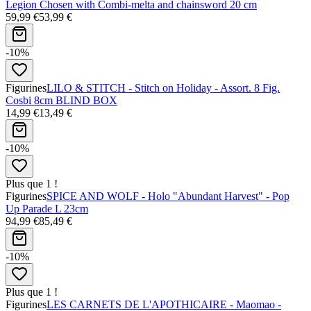
Legion Chosen with Combi-melta and chainsword 20 cm
59,99 €
53,99 €
-10%
Figurines
LILO & STITCH - Stitch on Holiday - Assort. 8 Fig.
Cosbi 8cm BLIND BOX
14,99 €
13,49 €
-10%
Plus que 1 !
Figurines
SPICE AND WOLF - Holo "Abundant Harvest" - Pop
Up Parade L 23cm
94,99 €
85,49 €
-10%
Plus que 1 !
Figurines
LES CARNETS DE L'APOTHICAIRE - Maomao -