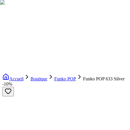
Livraison gratuite dès 200€ d'achat
Voir la boutique
→
Accueil
Nouveautés
Boutique
Licences
À propos
Contact
Evenement
FR
Accueil
Boutique
Funko POP
Funko POP 633 Silver
-
10
%