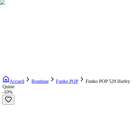
Livraison gratuite dès 200€ d'achat
Voir la boutique
→
Accueil
Nouveautés
Boutique
Licences
À propos
Contact
Evenement
FR
Accueil
Boutique
Funko POP
Funko POP 529 Harley
Quinn
-
10
%