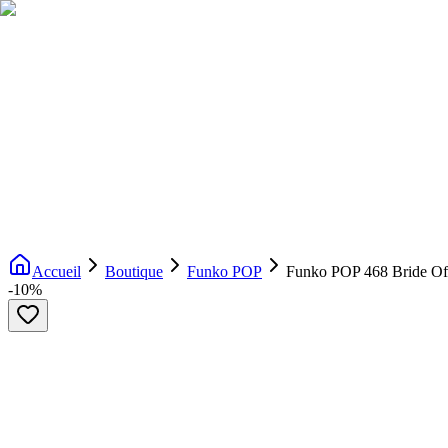
Livraison gratuite dès 200€ d'achat
Voir la boutique
→
Accueil
Nouveautés
Boutique
Licences
À propos
Contact
Evenement
FR
Accueil
Boutique
Funko POP
Funko POP 468 Bride Of
-
10
%