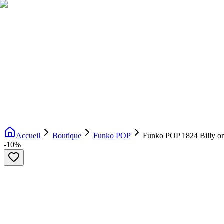
Livraison gratuite dès 200€ d'achat
Voir la boutique
→
Accueil
Nouveautés
Boutique
Licences
À propos
Contact
Evenement
FR
Accueil
Boutique
Funko POP
Funko POP 1824 Billy on
-
10
%