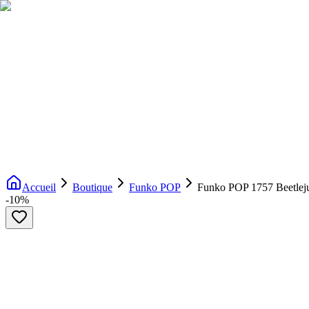
Livraison gratuite dès 200€ d'achat
Voir la boutique
→
Accueil
Nouveautés
Boutique
Licences
À propos
Contact
Evenement
FR
Accueil
Boutique
Funko POP
Funko POP 1757 Beetlej
-
10
%