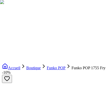
Livraison gratuite dès 200€ d'achat
Voir la boutique
→
Accueil
Nouveautés
Boutique
Licences
À propos
Contact
Evenement
FR
Accueil
Boutique
Funko POP
Funko POP 1755 Fry
-
10
%