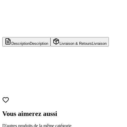
Description
Description
Livraison & Retours
Livraison
Nom du produit
Funko POP! Minidraco
Numéro de série
#1050
Franchise
Pokémon
Personnage
Minidraco
Marque
Funko
Design fidèle
Représentation stylisée de Minidraco, le Pokémon
serpent-dragon de la première génération.
Vous aimerez aussi
D'autres produits de la même catégorie