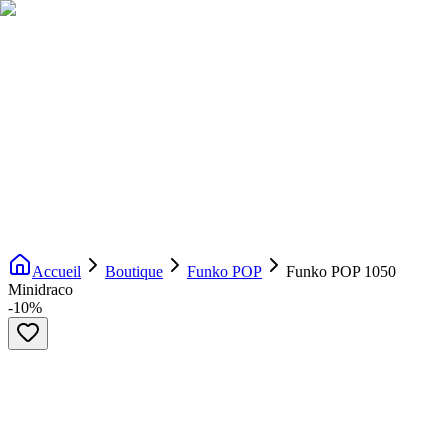
Livraison gratuite dès 200€ d'achat
Voir la boutique
→
Accueil
Nouveautés
Boutique
Licences
À propos
Contact
Evenement
FR
Accueil
Boutique
Funko POP
Funko POP 1050
Minidraco
-
10
%