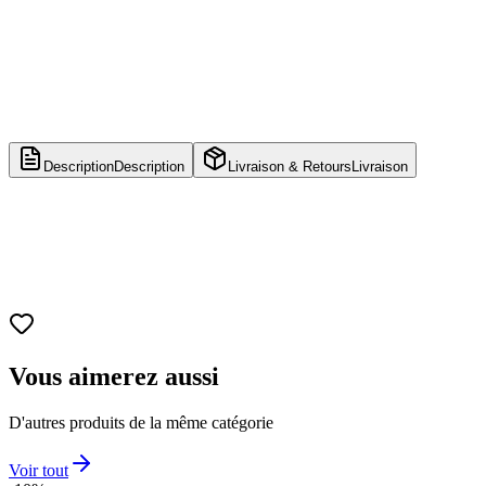
Description
Description
Livraison & Retours
Livraison
Nom
Deckard Cain
Numéro
1047
Franchise
Diablo III
Taille
Environ 9.7 cm
Vous aimerez aussi
D'autres produits de la même catégorie
Voir tout