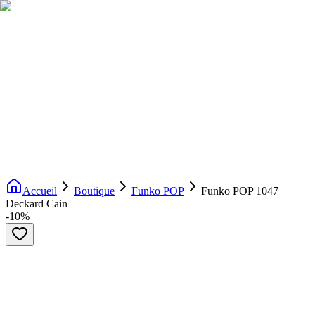
Livraison gratuite dès 200€ d'achat
Voir la boutique
→
Accueil
Nouveautés
Boutique
Licences
À propos
Contact
Evenement
FR
Accueil
Boutique
Funko POP
Funko POP 1047
Deckard Cain
-
10
%