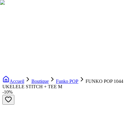
Livraison gratuite dès 200€ d'achat
Voir la boutique
→
Accueil
Nouveautés
Boutique
Licences
À propos
Contact
Evenement
FR
Accueil
Boutique
Funko POP
FUNKO POP 1044
UKELELE STITCH + TEE M
-
10
%