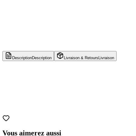
Description
Description
Livraison & Retours
Livraison
Nom
Ukelele Stitch + T-Shirt Taille M
Numéro
1044
Franchise
Lilo & Stitch
Catégorie
Disney
Taille
Environ 10 cm
Matériau
Vinyle
Type
Figurine bobble-head (flockée)
Vous aimerez aussi