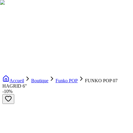
Livraison gratuite dès 200€ d'achat
Voir la boutique
→
Accueil
Nouveautés
Boutique
Licences
À propos
Contact
Evenement
FR
Accueil
Boutique
Funko POP
FUNKO POP 07
HAGRID 6"
-
10
%