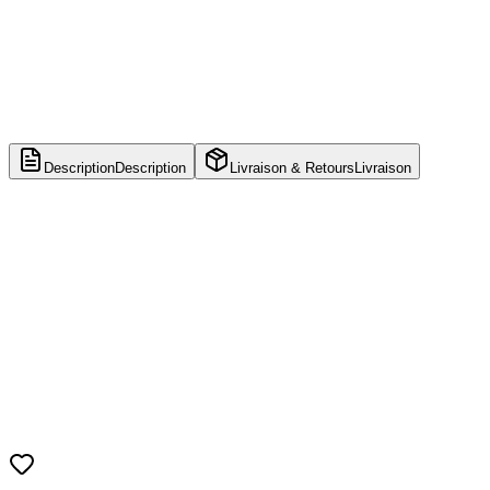
Description
Description
Livraison & Retours
Livraison
Marque
Funko
Collection
POP! Harry Potter
Personnage
Rubeus Hagrid
Numéro
07
Taille
Édition spéciale 6 pouces (environ 15 cm, plus grande que les
POP standard)
Univers
Harry Potter
Matière
Vinyle premium
Conditionnement
Boîte illustrée avec fenêtre transparente (parfait
pour collectionneurs).
État
Neuf, sous emballage d’origine.