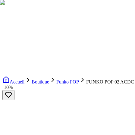
Livraison gratuite dès 200€ d'achat
Voir la boutique
→
Accueil
Nouveautés
Boutique
Licences
À propos
Contact
Evenement
FR
Accueil
Boutique
Funko POP
FUNKO POP 02 ACD
-
10
%