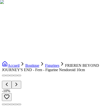
Livraison gratuite dès 200€ d'achat
Voir la boutique
→
Accueil
Nouveautés
Boutique
Licences
À propos
Contact
Evenement
FR
Accueil
Boutique
Figurines
FRIEREN BEYOND
JOURNEY'S END - Fern - Figurine Nendoroid 10cm
-
10
%