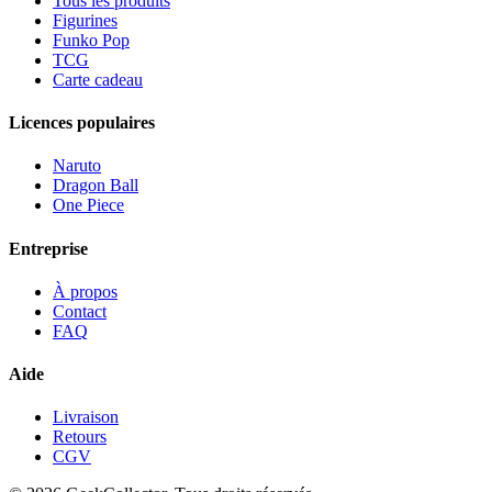
Tous les produits
Figurines
Funko Pop
TCG
Carte cadeau
Licences populaires
Naruto
Dragon Ball
One Piece
Entreprise
À propos
Contact
FAQ
Aide
Livraison
Retours
CGV