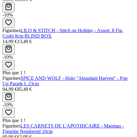
-10%
Figurines
LILO & STITCH - Stitch on Holiday - Assort. 8 Fig.
Cosbi 8cm BLIND BOX
14,99 €
13,49 €
-10%
Plus que 1 !
Figurines
SPICE AND WOLF - Holo "Abundant Harvest" - Pop
Up Parade L 23cm
94,99 €
85,49 €
-10%
Plus que 1 !
Figurines
LES CARNETS DE L'APOTHICAIRE - Maomao -
Figurine Nendoroid 10cm
69,99 €
62,99 €