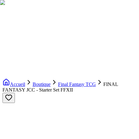
Livraison gratuite dès 200€ d'achat
Voir la boutique
→
Accueil
Nouveautés
Boutique
Licences
À propos
Contact
Evenement
FR
Accueil
Boutique
Final Fantasy TCG
FINAL
FANTASY JCC - Starter Set FFXII