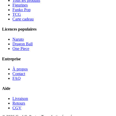
Tous les produits
Figurines
Funko Pop
TCG
Carte cadeau
Licences populaires
Naruto
Dragon Ball
One Piece
Entreprise
À propos
Contact
FAQ
Aide
Livraison
Retours
CGV