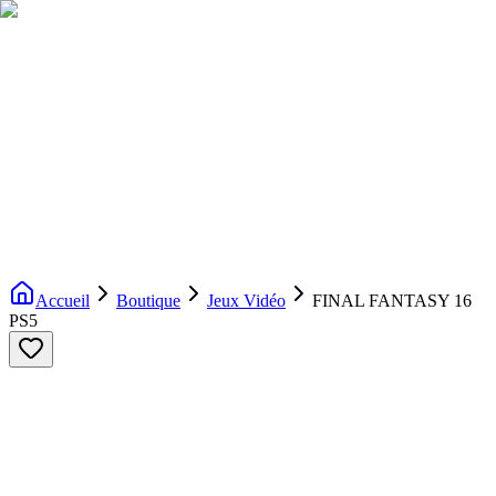
Livraison gratuite dès 200€ d'achat
Voir la boutique
→
Accueil
Nouveautés
Boutique
Licences
À propos
Contact
Evenement
FR
Accueil
Boutique
Jeux Vidéo
FINAL FANTASY 16
PS5