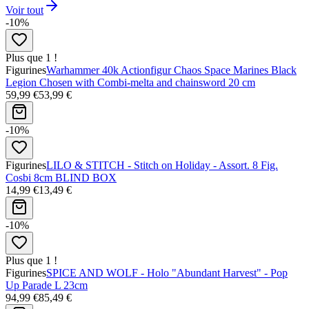
Voir tout
-10%
Plus que 1 !
Figurines
Warhammer 40k Actionfigur Chaos Space Marines Black
Legion Chosen with Combi-melta and chainsword 20 cm
59,99 €
53,99 €
-10%
Figurines
LILO & STITCH - Stitch on Holiday - Assort. 8 Fig.
Cosbi 8cm BLIND BOX
14,99 €
13,49 €
-10%
Plus que 1 !
Figurines
SPICE AND WOLF - Holo "Abundant Harvest" - Pop
Up Parade L 23cm
94,99 €
85,49 €