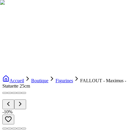
Livraison gratuite dès 200€ d'achat
Voir la boutique
→
Accueil
Nouveautés
Boutique
Licences
À propos
Contact
Evenement
FR
Accueil
Boutique
Figurines
FALLOUT - Maximus -
Statuette 25cm
-
10
%