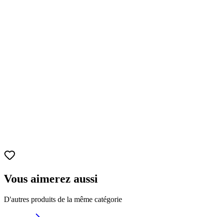
Packaging
Boîte collector illustrée, parfaite pour les fans et
collectionneurs.
Édition
Elite Edition – Série limitée pour amateurs de pièces rares.
Vous aimerez aussi
D'autres produits de la même catégorie