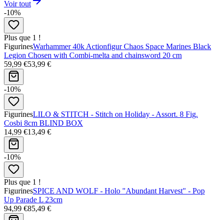
Voir tout
-10%
Plus que 1 !
Figurines
Warhammer 40k Actionfigur Chaos Space Marines Black
Legion Chosen with Combi-melta and chainsword 20 cm
59,99 €
53,99 €
-10%
Figurines
LILO & STITCH - Stitch on Holiday - Assort. 8 Fig.
Cosbi 8cm BLIND BOX
14,99 €
13,49 €
-10%
Plus que 1 !
Figurines
SPICE AND WOLF - Holo "Abundant Harvest" - Pop
Up Parade L 23cm
94,99 €
85,49 €