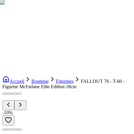
Livraison gratuite dès 200€ d'achat
Voir la boutique
→
Accueil
Nouveautés
Boutique
Licences
À propos
Contact
Evenement
FR
Accueil
Boutique
Figurines
FALLOUT 76 - T-60 -
Figurine McFarlane Elite Edition 18cm
-
10
%