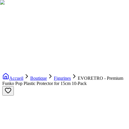
Livraison gratuite dès 200€ d'achat
Voir la boutique
→
Accueil
Nouveautés
Boutique
Licences
À propos
Contact
Evenement
FR
Accueil
Boutique
Figurines
EVORETRO - Premium
Funko Pop Plastic Protector for 15cm 10-Pack