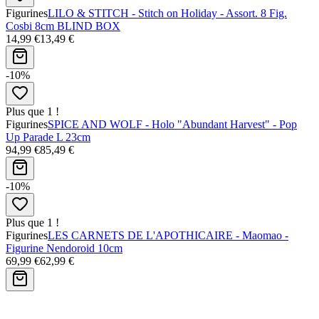
Figurines
LILO & STITCH - Stitch on Holiday - Assort. 8 Fig.
Cosbi 8cm BLIND BOX
14,99 €
13,49 €
-10%
Plus que 1 !
Figurines
SPICE AND WOLF - Holo "Abundant Harvest" - Pop
Up Parade L 23cm
94,99 €
85,49 €
-10%
Plus que 1 !
Figurines
LES CARNETS DE L'APOTHICAIRE - Maomao -
Figurine Nendoroid 10cm
69,99 €
62,99 €