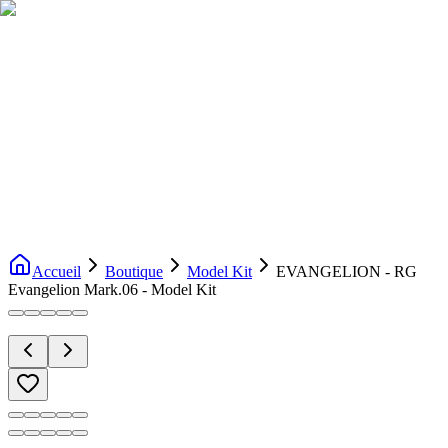
Livraison gratuite dès 200€ d'achat
Voir la boutique
→
Accueil
Nouveautés
Boutique
Licences
À propos
Contact
Evenement
FR
Accueil
Boutique
Model Kit
EVANGELION - RG
Evangelion Mark.06 - Model Kit