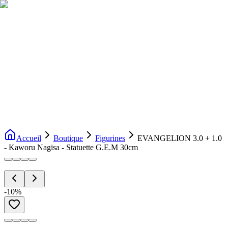
Livraison gratuite dès 200€ d'achat
Voir la boutique
→
Accueil
Nouveautés
Boutique
Licences
À propos
Contact
Evenement
FR
Accueil
Boutique
Figurines
EVANGELION 3.0 + 1.0
- Kaworu Nagisa - Statuette G.E.M 30cm
-
10
%