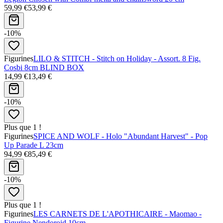
59,99 €
53,99 €
-10%
Figurines
LILO & STITCH - Stitch on Holiday - Assort. 8 Fig.
Cosbi 8cm BLIND BOX
14,99 €
13,49 €
-10%
Plus que 1 !
Figurines
SPICE AND WOLF - Holo "Abundant Harvest" - Pop
Up Parade L 23cm
94,99 €
85,49 €
-10%
Plus que 1 !
Figurines
LES CARNETS DE L'APOTHICAIRE - Maomao -
Figurine Nendoroid 10cm