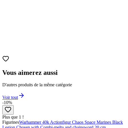
Basé sur
Le film Evangelion: 3.0+1.0 Thrice Upon a Time
Ailes noires amovibles
Grandes ailes noires qui peuvent être retirées.
Pose
Kaworu se tient sur une pierre au-dessus d'une mare rouge,
tenant son arme.
Détails
Reproduction fidèle avec des détails minutieux, parfait pour
les collectionneurs
Vous aimerez aussi
D'autres produits de la même catégorie
Voir tout
-10%
Plus que 1 !
Figurines
Warhammer 40k Actionfigur Chaos Space Marines Black
Legion Chosen with Combi-melta and chainsword 20 cm