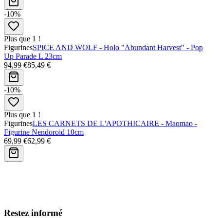
-10%
Plus que 1 !
Figurines
SPICE AND WOLF - Holo "Abundant Harvest" - Pop
Up Parade L 23cm
94,99 €
85,49 €
-10%
Plus que 1 !
Figurines
LES CARNETS DE L'APOTHICAIRE - Maomao -
Figurine Nendoroid 10cm
69,99 €
62,99 €
Avis clients
Restez informé