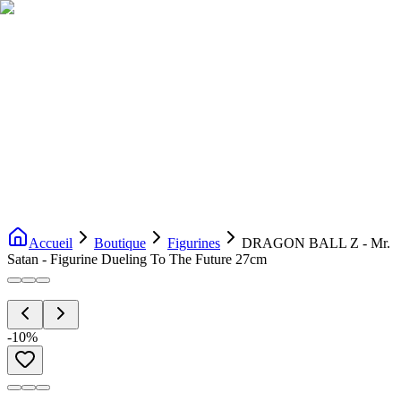
Livraison gratuite dès 200€ d'achat
Voir la boutique
→
Accueil
Nouveautés
Boutique
Licences
À propos
Contact
Evenement
FR
Accueil
Boutique
Figurines
DRAGON BALL Z - Mr.
Satan - Figurine Dueling To The Future 27cm
-
10
%