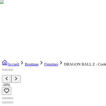
Livraison gratuite dès 200€ d'achat
Voir la boutique
→
Accueil
Nouveautés
Boutique
Licences
À propos
Contact
Evenement
FR
Accueil
Boutique
Figurines
DRAGON BALL Z - Cooler 
-
10
%