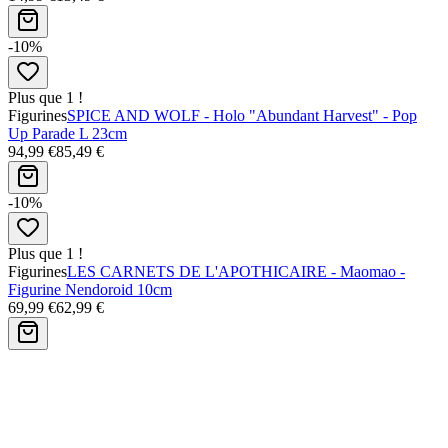
-10%
Plus que 1 !
Figurines
SPICE AND WOLF - Holo "Abundant Harvest" - Pop
Up Parade L 23cm
94,99 €
85,49 €
-10%
Plus que 1 !
Figurines
LES CARNETS DE L'APOTHICAIRE - Maomao -
Figurine Nendoroid 10cm
69,99 €
62,99 €
Avis clients