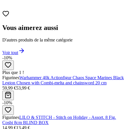
Vous aimerez aussi
D'autres produits de la même catégorie
Voir tout
-10%
Plus que 1 !
Figurines
Warhammer 40k Actionfigur Chaos Space Marines Black
Legion Chosen with Combi-melta and chainsword 20 cm
59,99 €
53,99 €
-10%
Figurines
LILO & STITCH - Stitch on Holiday - Assort. 8 Fig.
Cosbi 8cm BLIND BOX
14,99 €
13,49 €