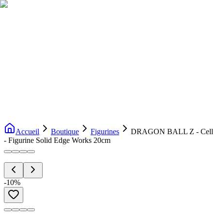
Livraison gratuite dès 200€ d'achat
Voir la boutique
→
Accueil
Nouveautés
Boutique
Licences
À propos
Contact
Evenement
FR
Accueil
Boutique
Figurines
DRAGON BALL Z - Cell
- Figurine Solid Edge Works 20cm
-
10
%