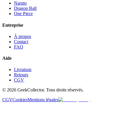
Naruto
Dragon Ball
One Piece
Entreprise
À propos
Contact
FAQ
Aide
Livraison
Retours
CGV
© 2026 GeekCollector. Tous droits réservés.
CGV
Cookies
Mentions légales