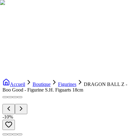
Livraison gratuite dès 200€ d'achat
Voir la boutique
→
Accueil
Nouveautés
Boutique
Licences
À propos
Contact
Evenement
FR
Accueil
Boutique
Figurines
DRAGON BALL Z -
Boo Good - Figurine S.H. Figuarts 18cm
-
10
%