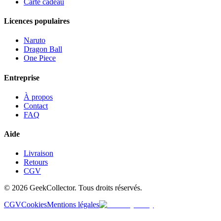
Carte cadeau
Licences populaires
Naruto
Dragon Ball
One Piece
Entreprise
À propos
Contact
FAQ
Aide
Livraison
Retours
CGV
© 2026 GeekCollector. Tous droits réservés.
CGV
Cookies
Mentions légales