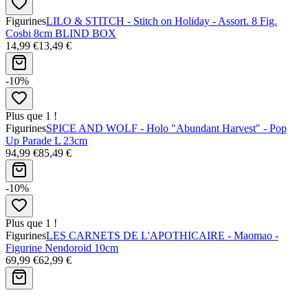
Figurines
LILO & STITCH - Stitch on Holiday - Assort. 8 Fig.
Cosbi 8cm BLIND BOX
14,99 €
13,49 €
-10%
Plus que 1 !
Figurines
SPICE AND WOLF - Holo "Abundant Harvest" - Pop
Up Parade L 23cm
94,99 €
85,49 €
-10%
Plus que 1 !
Figurines
LES CARNETS DE L'APOTHICAIRE - Maomao -
Figurine Nendoroid 10cm
69,99 €
62,99 €