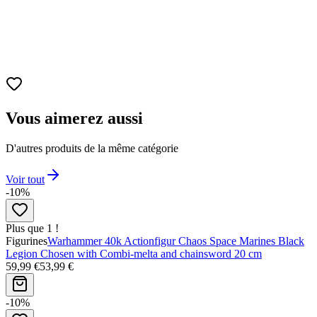
Accessoires inclus
Visages interchangeables, mains supplémentaires,
effets d’attaque
Condition
Neuf, sous boîte d’origine
Licence officielle
Bandai / Dragon Ball Z
Vous aimerez aussi
D'autres produits de la même catégorie
Voir tout
-10%
Plus que 1 !
Figurines
Warhammer 40k Actionfigur Chaos Space Marines Black
Legion Chosen with Combi-melta and chainsword 20 cm
59,99 €
53,99 €
-10%