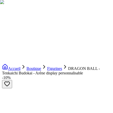
Livraison gratuite dès 200€ d'achat
Voir la boutique
→
Accueil
Nouveautés
Boutique
Licences
À propos
Contact
Evenement
FR
Accueil
Boutique
Figurines
DRAGON BALL -
Tenkaichi Budokai - Arène display personnalisable
-
10
%