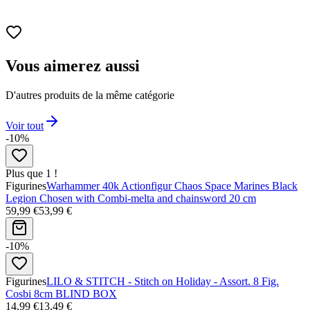
Vous aimerez aussi
D'autres produits de la même catégorie
Voir tout
-10%
Plus que 1 !
Figurines
Warhammer 40k Actionfigur Chaos Space Marines Black
Legion Chosen with Combi-melta and chainsword 20 cm
59,99 €
53,99 €
-10%
Figurines
LILO & STITCH - Stitch on Holiday - Assort. 8 Fig.
Cosbi 8cm BLIND BOX
14,99 €
13,49 €