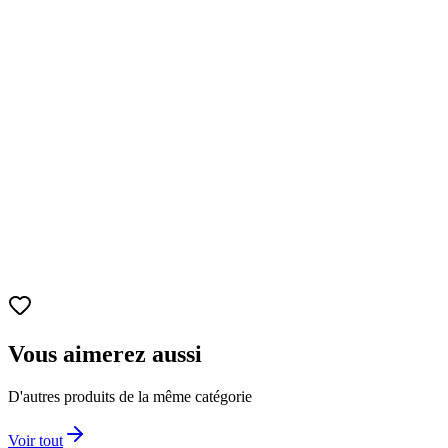
Collection
FiguartsZERO
Taille
Environ 18 cm
Matériaux
PVC et ABS
Sculpture ultra détaillée
vêtements, expressions, moto, accessoires.
Vous aimerez aussi
D'autres produits de la même catégorie
Voir tout