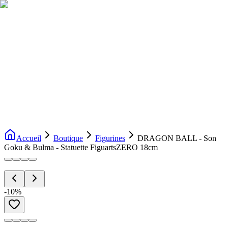
Livraison gratuite dès 200€ d'achat
Voir la boutique
→
Accueil
Nouveautés
Boutique
Licences
À propos
Contact
Evenement
FR
Accueil
Boutique
Figurines
DRAGON BALL - Son
Goku & Bulma - Statuette FiguartsZERO 18cm
-
10
%