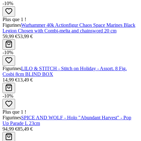
-10%
Plus que 1 !
Figurines
Warhammer 40k Actionfigur Chaos Space Marines Black
Legion Chosen with Combi-melta and chainsword 20 cm
59,99 €
53,99 €
-10%
Figurines
LILO & STITCH - Stitch on Holiday - Assort. 8 Fig.
Cosbi 8cm BLIND BOX
14,99 €
13,49 €
-10%
Plus que 1 !
Figurines
SPICE AND WOLF - Holo "Abundant Harvest" - Pop
Up Parade L 23cm
94,99 €
85,49 €