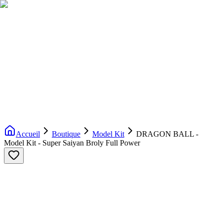
Livraison gratuite dès 200€ d'achat
Voir la boutique
→
Accueil
Nouveautés
Boutique
Licences
À propos
Contact
Evenement
FR
Accueil
Boutique
Model Kit
DRAGON BALL -
Model Kit - Super Saiyan Broly Full Power