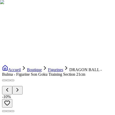
Livraison gratuite dès 200€ d'achat
Voir la boutique
→
Accueil
Nouveautés
Boutique
Licences
À propos
Contact
Evenement
FR
Accueil
Boutique
Figurines
DRAGON BALL -
Bulma - Figurine Son Goku Training Section 21cm
-
10
%