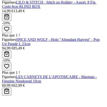
Figurines
LILO & STITCH - Stitch on Holiday - Assort. 8 Fig.
Cosbi 8cm BLIND BOX
14,99 €
13,49 €
-10%
Plus que 1 !
Figurines
SPICE AND WOLF - Holo "Abundant Harvest" - Pop
Up Parade L 23cm
94,99 €
85,49 €
-10%
Plus que 1 !
Figurines
LES CARNETS DE L'APOTHICAIRE - Maomao -
Figurine Nendoroid 10cm
69,99 €
62,99 €