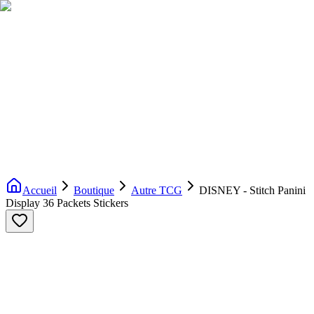
Livraison gratuite dès 200€ d'achat
Voir la boutique
→
Accueil
Nouveautés
Boutique
Licences
À propos
Contact
Evenement
FR
Accueil
Boutique
Autre TCG
DISNEY - Stitch Panini
Display 36 Packets Stickers