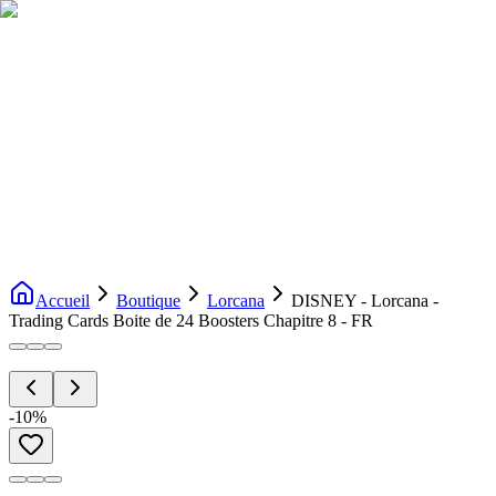
Livraison gratuite dès 200€ d'achat
Voir la boutique
→
Accueil
Nouveautés
Boutique
Licences
À propos
Contact
Evenement
FR
Accueil
Boutique
Lorcana
DISNEY - Lorcana -
Trading Cards Boite de 24 Boosters Chapitre 8 - FR
-
10
%