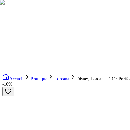
Livraison gratuite dès 200€ d'achat
Voir la boutique
→
Accueil
Nouveautés
Boutique
Licences
À propos
Contact
Evenement
FR
Accueil
Boutique
Lorcana
Disney Lorcana JCC : Portf
-
10
%