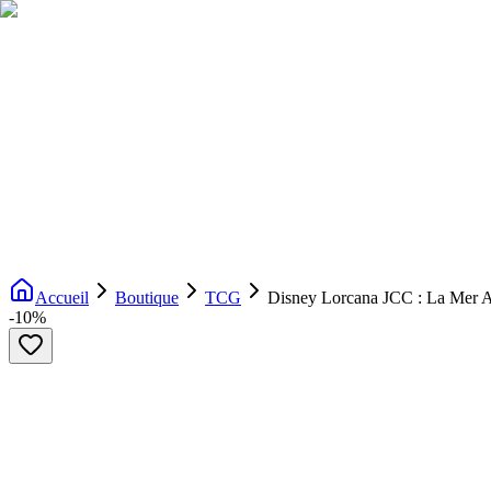
Livraison gratuite dès 200€ d'achat
Voir la boutique
→
Accueil
Nouveautés
Boutique
Licences
À propos
Contact
Evenement
FR
Accueil
Boutique
TCG
Disney Lorcana JCC : La Mer Az
-
10
%