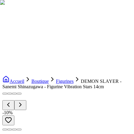
Livraison gratuite dès 200€ d'achat
Voir la boutique
→
Accueil
Nouveautés
Boutique
Licences
À propos
Contact
Evenement
FR
Accueil
Boutique
Figurines
DEMON SLAYER -
Sanemi Shinazugawa - Figurine Vibration Stars 14cm
-
10
%