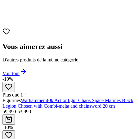
Matériau
PVC
Pose
Sanemi dans une posture aérienne et dynamique, capturant son
mouvement en plein saut.
Vous aimerez aussi
D'autres produits de la même catégorie
Voir tout
-10%
Plus que 1 !
Figurines
Warhammer 40k Actionfigur Chaos Space Marines Black
Legion Chosen with Combi-melta and chainsword 20 cm
59,99 €
53,99 €
-10%