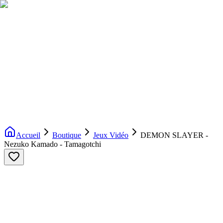
Livraison gratuite dès 200€ d'achat
Voir la boutique
→
Accueil
Nouveautés
Boutique
Licences
À propos
Contact
Evenement
FR
Accueil
Boutique
Jeux Vidéo
DEMON SLAYER -
Nezuko Kamado - Tamagotchi