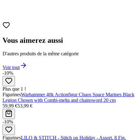
Vous aimerez aussi
D'autres produits de la même catégorie
Voir tout
-10%
Plus que 1 !
Figurines
Warhammer 40k Actionfigur Chaos Space Marines Black
Legion Chosen with Combi-melta and chainsword 20 cm
59,99 €
53,99 €
-10%
Figurines
LILO & STITCH - Stitch on Holiday - Assort. 8 Fig.