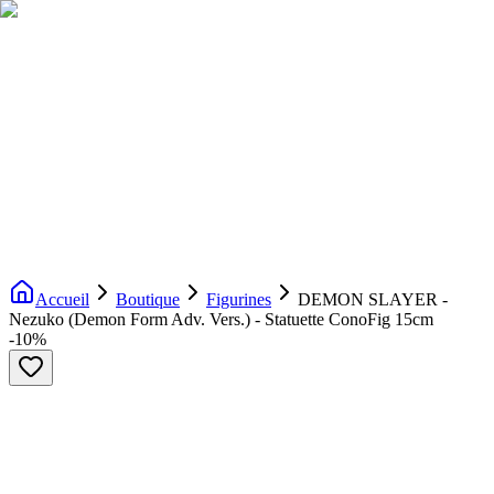
Livraison gratuite dès 200€ d'achat
Voir la boutique
→
Accueil
Nouveautés
Boutique
Licences
À propos
Contact
Evenement
FR
Accueil
Boutique
Figurines
DEMON SLAYER -
Nezuko (Demon Form Adv. Vers.) - Statuette ConoFig 15cm
-
10
%