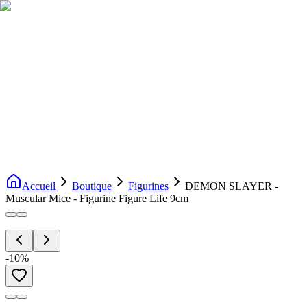
Livraison gratuite dès 200€ d'achat
Voir la boutique
→
Accueil
Nouveautés
Boutique
Licences
À propos
Contact
Evenement
FR
Accueil
Boutique
Figurines
DEMON SLAYER -
Muscular Mice - Figurine Figure Life 9cm
-
10
%