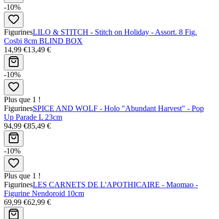
-10%
Figurines
LILO & STITCH - Stitch on Holiday - Assort. 8 Fig.
Cosbi 8cm BLIND BOX
14,99 €
13,49 €
-10%
Plus que 1 !
Figurines
SPICE AND WOLF - Holo "Abundant Harvest" - Pop
Up Parade L 23cm
94,99 €
85,49 €
-10%
Plus que 1 !
Figurines
LES CARNETS DE L'APOTHICAIRE - Maomao -
Figurine Nendoroid 10cm
69,99 €
62,99 €