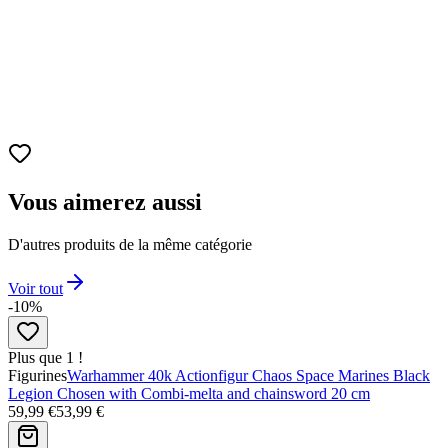
Matériau
PVC de qualité supérieure.
Finition
Peinture soignée et détails fidèles à l’anime.
Condition
Produit neuf, sous emballage d’origine.
Vous aimerez aussi
D'autres produits de la même catégorie
Voir tout
-10%
Plus que 1 !
Figurines
Warhammer 40k Actionfigur Chaos Space Marines Black
Legion Chosen with Combi-melta and chainsword 20 cm
59,99 €
53,99 €