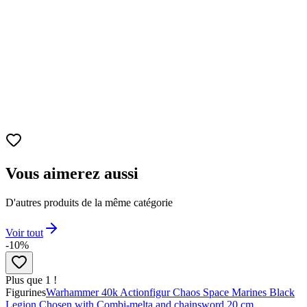
Matériau
PVC souple de haute qualité, agréable au toucher et
résistant.
Produit officiel
Sous licence Demon Slayer – garantit une fabrication
authentique et conforme à l’univers de la série.
Vous aimerez aussi
D'autres produits de la même catégorie
Voir tout
-10%
Plus que 1 !
Figurines
Warhammer 40k Actionfigur Chaos Space Marines Black
Legion Chosen with Combi-melta and chainsword 20 cm