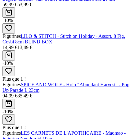
59,99 €
53,99 €
-10%
Figurines
LILO & STITCH - Stitch on Holiday - Assort. 8 Fig.
Cosbi 8cm BLIND BOX
14,99 €
13,49 €
-10%
Plus que 1 !
Figurines
SPICE AND WOLF - Holo "Abundant Harvest" - Pop
Up Parade L 23cm
94,99 €
85,49 €
-10%
Plus que 1 !
Figurines
LES CARNETS DE L'APOTHICAIRE - Maomao -
Figurine Nendoroid 10cm