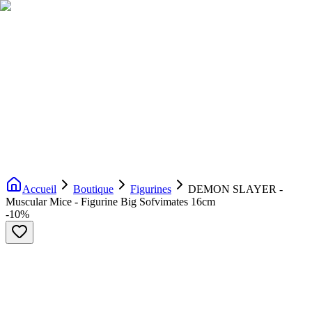
Livraison gratuite dès 200€ d'achat
Voir la boutique
→
Accueil
Nouveautés
Boutique
Licences
À propos
Contact
Evenement
FR
Accueil
Boutique
Figurines
DEMON SLAYER -
Muscular Mice - Figurine Big Sofvimates 16cm
-
10
%