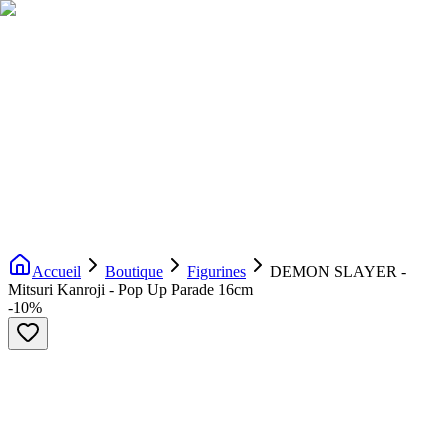
Livraison gratuite dès 200€ d'achat
Voir la boutique
→
Accueil
Nouveautés
Boutique
Licences
À propos
Contact
Evenement
FR
Accueil
Boutique
Figurines
DEMON SLAYER -
Mitsuri Kanroji - Pop Up Parade 16cm
-
10
%