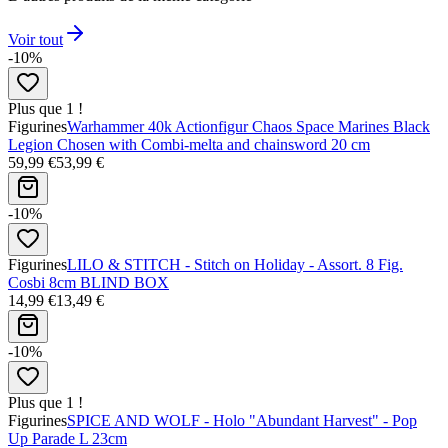
Voir tout
-10%
Plus que 1 !
Figurines
Warhammer 40k Actionfigur Chaos Space Marines Black
Legion Chosen with Combi-melta and chainsword 20 cm
59,99 €
53,99 €
-10%
Figurines
LILO & STITCH - Stitch on Holiday - Assort. 8 Fig.
Cosbi 8cm BLIND BOX
14,99 €
13,49 €
-10%
Plus que 1 !
Figurines
SPICE AND WOLF - Holo "Abundant Harvest" - Pop
Up Parade L 23cm