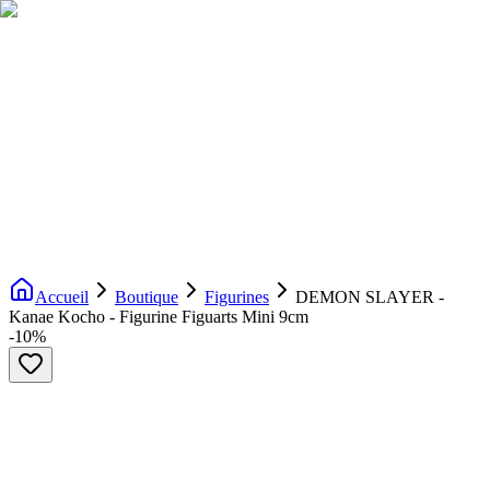
Livraison gratuite dès 200€ d'achat
Voir la boutique
→
Accueil
Nouveautés
Boutique
Licences
À propos
Contact
Evenement
FR
Accueil
Boutique
Figurines
DEMON SLAYER -
Kanae Kocho - Figurine Figuarts Mini 9cm
-
10
%