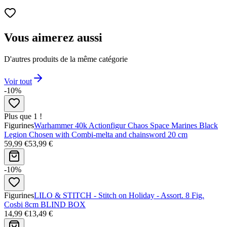
Vous aimerez aussi
D'autres produits de la même catégorie
Voir tout
-10%
Plus que 1 !
Figurines
Warhammer 40k Actionfigur Chaos Space Marines Black
Legion Chosen with Combi-melta and chainsword 20 cm
59,99 €
53,99 €
-10%
Figurines
LILO & STITCH - Stitch on Holiday - Assort. 8 Fig.
Cosbi 8cm BLIND BOX
14,99 €
13,49 €