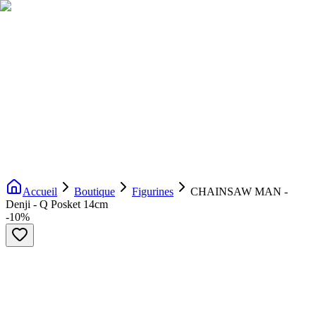
Livraison gratuite dès 200€ d'achat
Voir la boutique
→
Accueil
Nouveautés
Boutique
Licences
À propos
Contact
Evenement
FR
Accueil
Boutique
Figurines
CHAINSAW MAN -
Denji - Q Posket 14cm
-
10
%