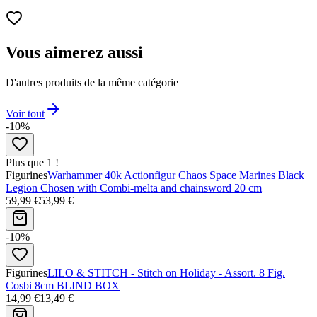
Vous aimerez aussi
D'autres produits de la même catégorie
Voir tout
-10%
Plus que 1 !
Figurines
Warhammer 40k Actionfigur Chaos Space Marines Black
Legion Chosen with Combi-melta and chainsword 20 cm
59,99 €
53,99 €
-10%
Figurines
LILO & STITCH - Stitch on Holiday - Assort. 8 Fig.
Cosbi 8cm BLIND BOX
14,99 €
13,49 €