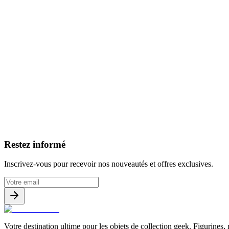
Livraison gratuite dès 200€ d'achat
Voir la boutique
→
Accueil
Nouveautés
Boutique
Licences
À propos
Contact
Evenement
FR
Restez informé
Inscrivez-vous pour recevoir nos nouveautés et offres exclusives.
Votre destination ultime pour les objets de collection geek. Figurines,