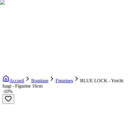
Livraison gratuite dès 200€ d'achat
Voir la boutique
→
Accueil
Nouveautés
Boutique
Licences
À propos
Contact
Evenement
FR
Accueil
Boutique
Figurines
BLUE LOCK - Yoichi
Isagi - Figurine 16cm
-
10
%