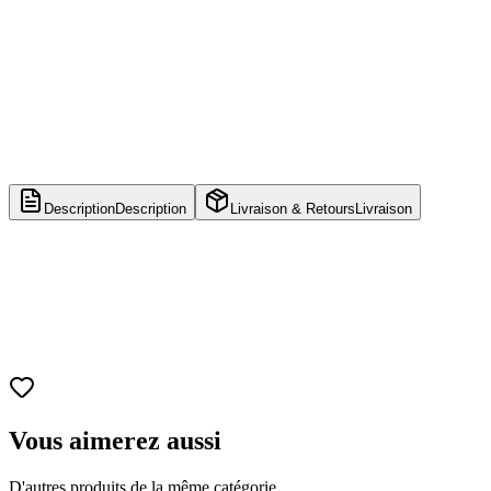
Description
Description
Livraison & Retours
Livraison
Produit
Figurine de collection
Série
BLUE LOCK
Personnage
Yoichi Isagi
Taille
Environ 16 cm (6.3 pouces) de hauteur
Matériau
PVC de haute qualité.
Vous aimerez aussi
D'autres produits de la même catégorie