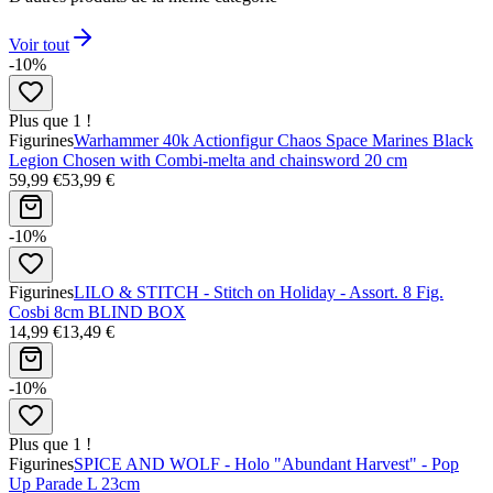
Voir tout
-10%
Plus que 1 !
Figurines
Warhammer 40k Actionfigur Chaos Space Marines Black
Legion Chosen with Combi-melta and chainsword 20 cm
59,99 €
53,99 €
-10%
Figurines
LILO & STITCH - Stitch on Holiday - Assort. 8 Fig.
Cosbi 8cm BLIND BOX
14,99 €
13,49 €
-10%
Plus que 1 !
Figurines
SPICE AND WOLF - Holo "Abundant Harvest" - Pop
Up Parade L 23cm