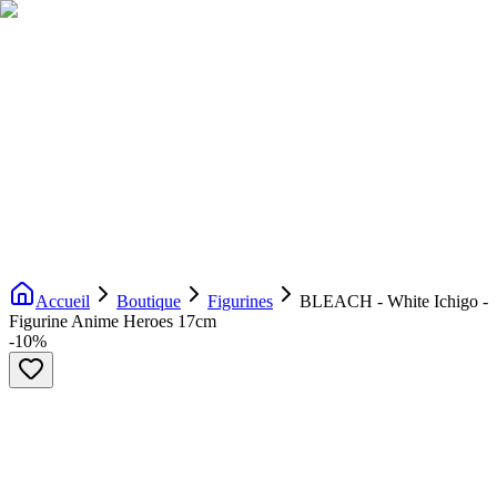
Livraison gratuite dès 200€ d'achat
Voir la boutique
→
Accueil
Nouveautés
Boutique
Licences
À propos
Contact
Evenement
FR
Accueil
Boutique
Figurines
BLEACH - White Ichigo -
Figurine Anime Heroes 17cm
-
10
%