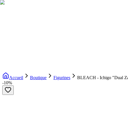
Livraison gratuite dès 200€ d'achat
Voir la boutique
→
Accueil
Nouveautés
Boutique
Licences
À propos
Contact
Evenement
FR
Accueil
Boutique
Figurines
BLEACH - Ichigo "Dual Zan
-
10
%