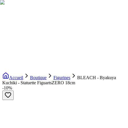
Livraison gratuite dès 200€ d'achat
Voir la boutique
→
Accueil
Nouveautés
Boutique
Licences
À propos
Contact
Evenement
FR
Accueil
Boutique
Figurines
BLEACH - Byakuya
Kuchiki - Statuette FiguartsZERO 18cm
-
10
%