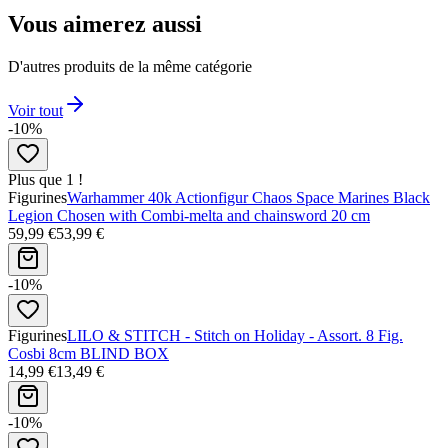
Vous aimerez aussi
D'autres produits de la même catégorie
Voir tout
-10%
Plus que 1 !
Figurines
Warhammer 40k Actionfigur Chaos Space Marines Black
Legion Chosen with Combi-melta and chainsword 20 cm
59,99 €
53,99 €
-10%
Figurines
LILO & STITCH - Stitch on Holiday - Assort. 8 Fig.
Cosbi 8cm BLIND BOX
14,99 €
13,49 €
-10%