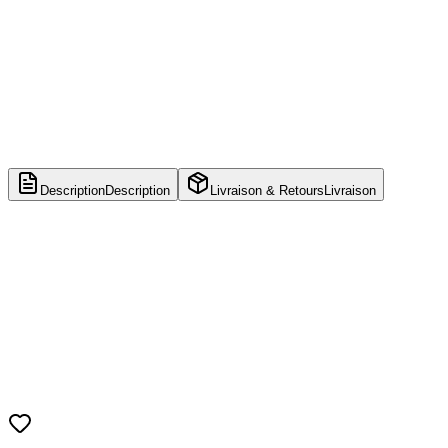
Description
Description
Livraison & Retours
Livraison
Nom du produit
BLEACH - Byakuya Kuchiki - FiguartsZERO
Série
Bleach: Thousand-Year Blood War
Fabricant
Bandai Spirits (Tamashii Nations)
Matériau
PVC, ABS
Hauteur approximative
18 cm