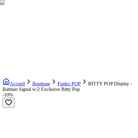
Livraison gratuite dès 200€ d'achat
Voir la boutique
→
Accueil
Nouveautés
Boutique
Licences
À propos
Contact
Evenement
FR
Accueil
Boutique
Funko POP
BITTY POP Display -
Batman Signal w/2 Exclusive Bitty Pop
-
10
%